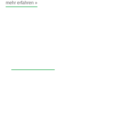
mehr erfahren »
KI-Potenzial-Check: KI-
Potenziale identifizieren.
Orientierung gewinnen.
mehr erfahren »