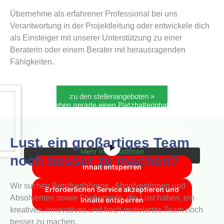
Übernehme als erfahrener Professional bei uns
Verantwortung in der Projektleitung oder entwickele dich
als Einsteiger mit unserer Unterstützung zu einer
Beraterin oder einem Berater mit herausragenden
Fähigkeiten.
zu den stellenangeboten »
Sie sehen gerade einen Platzhalterinhalt von
YouTube
. Um auf den eigentlichen Inhalt
zuzugreifen, klicken Sie auf die Schaltfläche
unten. Bitte beachten Sie, dass dabei Daten an
Drittanbieter weitergegeben werden.
Lust, ein großartiges Team
Mehr Informationen
noch besser zu machen?
Inhalt entsperren
Wir suchen Berufserfahrene, Absolventinnen und
Erforderlichen Service akzeptieren und
Absolventen sowie Studierende, die Lust haben, ein
Inhalte entsperren
kreatives, innovatives und hoch motiviertes Team noch
besser zu machen.