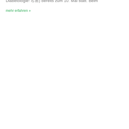
Diabetologie! 💪🏼) bereits zum 10. Mal statt. Beim
mehr erfahren »