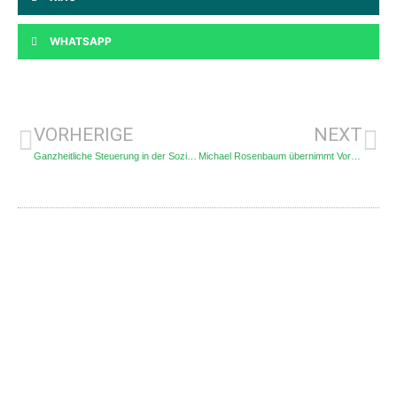
WHATSAPP
VORHERIGE
NEXT
Ganzheitliche Steuerung in der Sozialwirtschaft mit Power BI-Dashboards
Michael Rosenbaum übernimmt Vorsitz im Kölner Verein für Ausdauersport e.V.