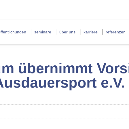
ffentlichungen
seminare
über uns
karriere
referenzen
m übernimmt Vorsi
Ausdauersport e.V.