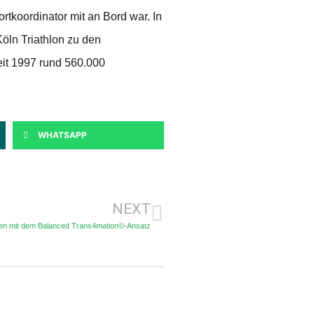
tkoordinator mit an Bord war. In
öln Triathlon zu den
eit 1997 rund 560.000
WHATSAPP
NEXT
ten mit dem Balanced Trans4mation©-Ansatz