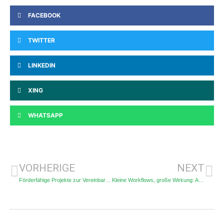
FACEBOOK
TWITTER
LINKEDIN
XING
WHATSAPP
VORHERIGE
NEXT
Förderfähige Projekte zur Vereinbarkeit von Pflege, Beruf und Familie
Kleine Workflows, große Wirkung: Alltagsprozesse clever automatisieren.